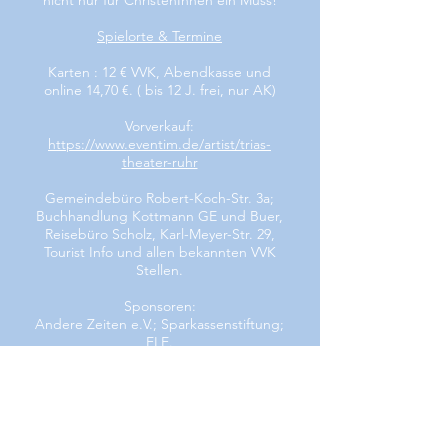
nicht nur für ChristenInnen ein Muss!
Spielorte & Termine
Karten : 12 € VVK, Abendkasse und
online 14,70 €. ( bis 12 J. frei, nur AK)
Vorverkauf:
https://www.eventim.de/artist/trias-
theater-ruhr
Gemeindebüro Robert-Koch-Str. 3a;
Buchhandlung Kottmann GE und Buer,
Reisebüro Scholz, Karl-Meyer-Str. 29,
Tourist Info und allen bekannten VVK
Stellen.
Sponsoren:
Andere Zeiten e.V.; Sparkassenstiftung;
ELE.
In Kooperation mit:
Emmaus Kirchengemeinde GE, Stadt
Gelsenkirchen Referat Kultur und kultur
leben e.V.