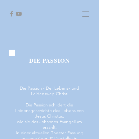
DIE PASSION
Die Passion - Der Lebens- und
Leidensweg Christi
Die Passion schildert die
Leidensgeschichte des Lebens von
Jesus Christus,
wie sie das Johannes-Evangelium
erzählt.
In einer aktuellen Theater Fassung
machen über 30 Darsteller in