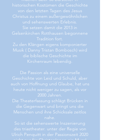
historischen Kostümen die Geschichte
von den letzten Tagen des Jesus
Christus zu einem außergewöhnlichen
und sehenswerten Erlebnis.
Sie setzen damit die 2013 in
Gelsenkirchen Rotthausen begonnene
Tradition fort.
Zu den Klängen eigens komponierter
Musik ( Danny Tristan Bombosch) wird
die biblische Geschichte im
Kirchenraum lebendig.
Die Passion als eine universelle
Geschichte von Leid und Schuld, aber
auch von Hoffnung und Glaube, hat uns
heute nicht weniger zu sagen, als vor
2000 Jahren.
Die Theaterfassung schlägt Brücken in
die Gegenwart und bringt uns die
Menschen und ihre Schicksale zeitlos
nahe.
So ist die sehenswerte Inszenierung
des triastheater. unter der Regie von
Ulrich Penquitt in der Passionszeit 2020